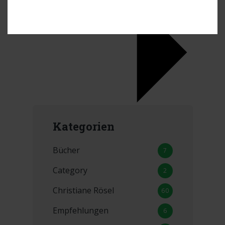
Kategorien
Bücher
7
Category
2
Christiane Rösel
60
Empfehlungen
6