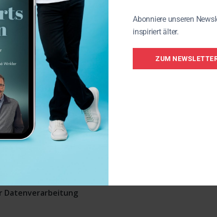
iche Auskunft über Ihre gespeicherten
ren Herkunft, Empfänger und den
Abonniere unseren Newsl
zu erhalten. Gegebenenfalls besteht
inspiriert älter.
perrung oder Löschung dieser Daten.
ZUM NEWSLETTE
eit
e wir auf Grundlage Ihrer Einwilligung
gs automatisiert verarbeiten, an Sie
gängigen maschinenlesbaren Format
gen Sie die direkte Übertragung der
twortlichen, können wir Ihrem Wunsch
ch technisch machbar ist.
zur Datenverarbeitung