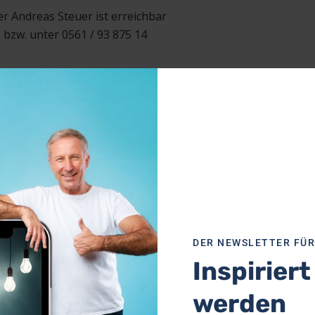
 Andreas Steuer ist erreichbar
bzw. unter 0561 / 93 875 14
en Sie bezüglich Ihrer
 Ihre personenbezogenen Daten
 Bestimmungen des Datenschutzrechts
(EKD). Weitere Informationen zum
Rechten erhalten Sie gern auf Anfrage
e.
DER NEWSLETTER FÜ
g und Löschung
Inspiriert
werden
etzlichen Bestimmungen haben Sie