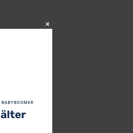
Close
this
module
R BABYBOOMER
 älter