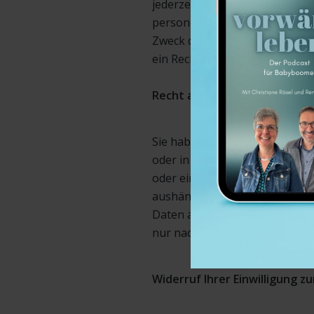
jederzeit das Recht unentgeltl
personenbezogenen Daten, de
Zweck der Datenverarbeitung 
ein Recht auf Berichtigung, S
Recht auf Datenübertragbark
Sie haben das Recht, Daten, di
oder in Erfüllung eines Vertra
oder einen Dritten in einem 
aushändigen zu lassen. Verlan
Daten an einen anderen Veran
nur nachkommen, wenn dies au
Widerruf Ihrer Einwilligung 