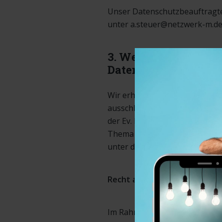
Unser Datenschutzbeauftragter
unter a.steuer@netzwerk-m.de 
3. Welche Rechte hab
Daten?
Wir erheben und verarbeiten
ausschließlich im Rahmen der
der Ev. Kirche in Deutschland 
Thema Datenschutz und Ihren 
unter der angegebenen Adress
Recht auf Auskunft, Sperrun
Im Rahmen der geltenden ges