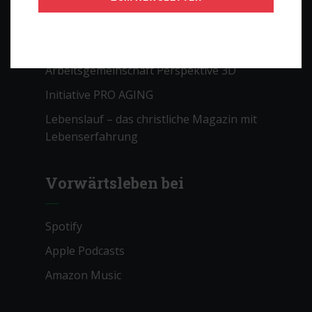
Die Apis
Gnadauer Gemeinschaftsverband
Arbeitsgemeinschaft Perspektive 3D
Initiative PRO AGING
Lebenslauf – das christliche Magazin mit
Lebenserfahrung
Vorwärtsleben bei
Spotify
Apple Podcasts
Amazon Music