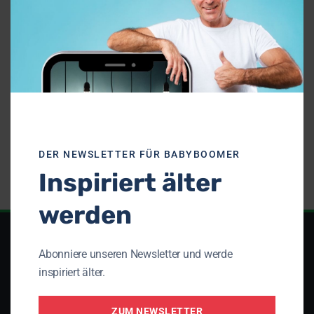
Deine Nachricht (Pflichtfeld)
DER NEWSLETTER FÜR BABYBOOMER
Inspiriert älter
werden
Unser Netzwerk
Abonniere unseren Newsletter und werde
inspiriert älter.
Theologisches Seminar St. Chrischona
(TSC)
ZUM NEWSLETTER