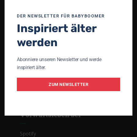
Unser Netzwerk
DER NEWSLETTER FÜR BABYBOOMER
Inspiriert älter
Theologisches Seminar St. Chrischona
(TSC)
werden
Die Apis
Gnadauer Gemeinschaftsverband
Abonniere unseren Newsletter und werde
Arbeitsgemeinschaft Perspektive 3D
inspiriert älter.
Initiative PRO AGING
ZUM NEWSLETTER
Lebenslauf – das christliche Magazin mit
Lebenserfahrung
Vorwärtsleben bei
Spotify