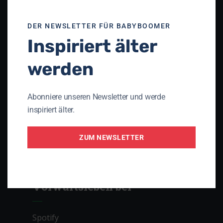
Unser Netzwerk
DER NEWSLETTER FÜR BABYBOOMER
Inspiriert älter
Theologisches Seminar St. Chrischona
(TSC)
werden
Die Apis
Gnadauer Gemeinschaftsverband
Abonniere unseren Newsletter und werde
Arbeitsgemeinschaft Perspektive 3D
inspiriert älter.
Initiative PRO AGING
ZUM NEWSLETTER
Lebenslauf – das christliche Magazin mit
Lebenserfahrung
Vorwärtsleben bei
Spotify