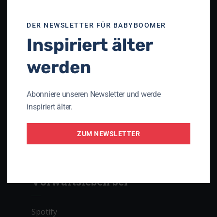
Unser Netzwerk
DER NEWSLETTER FÜR BABYBOOMER
Inspiriert älter
Theologisches Seminar St. Chrischona
(TSC)
werden
Die Apis
Gnadauer Gemeinschaftsverband
Abonniere unseren Newsletter und werde
Arbeitsgemeinschaft Perspektive 3D
inspiriert älter.
Initiative PRO AGING
ZUM NEWSLETTER
Lebenslauf – das christliche Magazin mit
Lebenserfahrung
Vorwärtsleben bei
Spotify