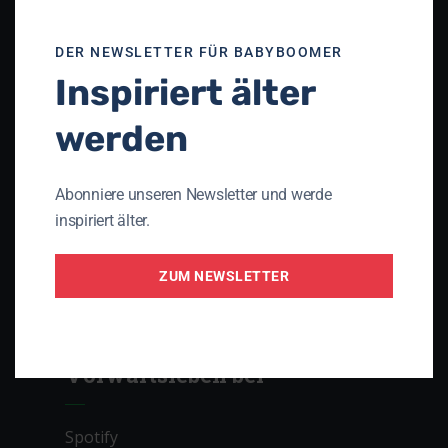
Unser Netzwerk
DER NEWSLETTER FÜR BABYBOOMER
Inspiriert älter
Theologisches Seminar St. Chrischona
(TSC)
werden
Die Apis
Gnadauer Gemeinschaftsverband
Abonniere unseren Newsletter und werde
Arbeitsgemeinschaft Perspektive 3D
inspiriert älter.
Initiative PRO AGING
ZUM NEWSLETTER
Lebenslauf – das christliche Magazin mit
Lebenserfahrung
Vorwärtsleben bei
Spotify