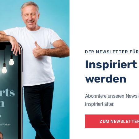
DER NEWSLETTER FÜ
Inspiriert
werden
Abonniere unseren Newsl
inspiriert älter.
ZUM NEWSLETTE