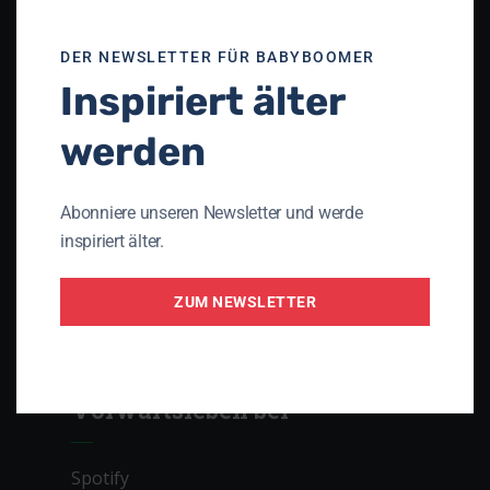
Unser Netzwerk
DER NEWSLETTER FÜR BABYBOOMER
Inspiriert älter
Theologisches Seminar St. Chrischona
(TSC)
werden
Die Apis
Gnadauer Gemeinschaftsverband
Abonniere unseren Newsletter und werde
Arbeitsgemeinschaft Perspektive 3D
inspiriert älter.
Initiative PRO AGING
ZUM NEWSLETTER
Lebenslauf – das christliche Magazin mit
Lebenserfahrung
Vorwärtsleben bei
Spotify