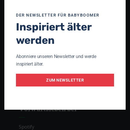
Unser Netzwerk
DER NEWSLETTER FÜR BABYBOOMER
Inspiriert älter
Theologisches Seminar St. Chrischona
(TSC)
werden
Die Apis
Gnadauer Gemeinschaftsverband
Abonniere unseren Newsletter und werde
Arbeitsgemeinschaft Perspektive 3D
inspiriert älter.
Initiative PRO AGING
ZUM NEWSLETTER
Lebenslauf – das christliche Magazin mit
Lebenserfahrung
Vorwärtsleben bei
Spotify