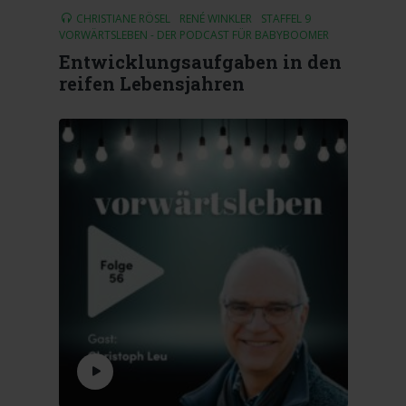
CHRISTIANE RÖSEL
RENÉ WINKLER
STAFFEL 9
VORWÄRTSLEBEN - DER PODCAST FÜR BABYBOOMER
Entwicklungsaufgaben in den
reifen Lebensjahren