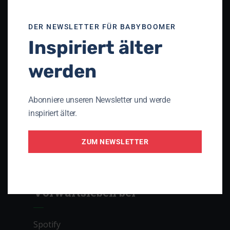
Unser Netzwerk
DER NEWSLETTER FÜR BABYBOOMER
Inspiriert älter
Theologisches Seminar St. Chrischona
(TSC)
werden
Die Apis
Gnadauer Gemeinschaftsverband
Abonniere unseren Newsletter und werde
Arbeitsgemeinschaft Perspektive 3D
inspiriert älter.
Initiative PRO AGING
ZUM NEWSLETTER
Lebenslauf – das christliche Magazin mit
Lebenserfahrung
Vorwärtsleben bei
Spotify