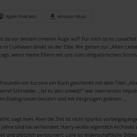
Apple Podcasts
Amazon Music
ht da vor deinem inneren Auge auf? Für mich ist es zunächst
m in Cuxhaven direkt an der Elbe. Wir gehen zur „Alten Liebe
ags, wenn meine Eltern mit uns zum obligatorischen Sonn
Freundin vor kurzem ein Buch geschenkt mit dem Titel: „Alte
ernd Schroeder. „Ist es also soweit?“ war mein erster Impu
esen Dialogroman berührt und mit Vergnügen gelesen ….
nicht, sagt man. Aber die Zeit ist nicht spurlos vorbeigegan
g Jahre sind sie verheiratet. Harry wollte eigentlich Architekt
 und plötzlich pensioniert. Lore ist leidenschaftliche Bibli