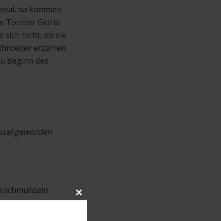
chmal, da kommen
hre Tochter Gloria
 sich nicht, ob sie
Schroeder erzählen
zu Beginn des
ausel geworden
h schmunzeln.
Close
te Liebe?“ Ja,
this
ingen auch dort,