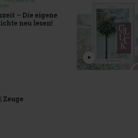
R
CHRISTIANE RÖSEL
NGEN
nzeit – Die eigene
ichte neu lesen!
R
| Zeuge