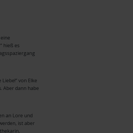
 eine
“ hieß es
tagsspaziergang
 Liebe!“ von Elke
ls. Aber dann habe
gen an Lore und
 werden, ist aber
othekarin,