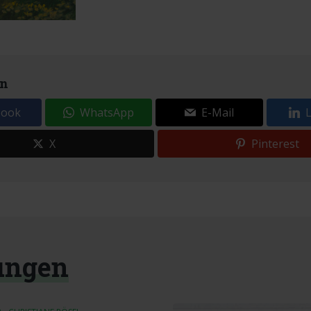
en
book
WhatsApp
E-Mail
X
Pinterest
ungen