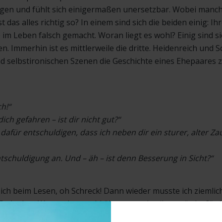
ngen und fühlt sich einigermaßen unersetzbar. Wobei man
st das alles richtig so? In einem sind sich die beiden einig: I
 im Leben falsch gemacht. Woran liegt es wohl? Einig sind sie
n. Immerhin ist es mittlerweile die dritte. Heidenreich und 
 selbstironischen Szenen die Geschichte eines Ehepaares 
ch!“
dich gefahren – ist dir nicht gut?“
dafür entschuldigen, dass ich neben dir ein sturer, alter Z
tschuldigung an. Und – äh – ist denn Besserung in Sicht?“
ch beim Lesen, oh Schreck! Dann wieder musste ich ziemlic
 Gedanke: „Was andere wohl über uns schreiben würden?“ „Al
und ich gehören dazu. Und jetzt? Wie kann „Alte Liebe“ gel