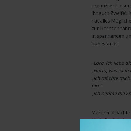
organisiert Lesu
ihr auch Zweifel: I
hat alles Mögliche
zur Hochzeit fahre
in spannenden und
Ruhestands:
„Lore, ich liebe di
„Harry, was ist in 
„Ich möchte mich 
bin.“
„Ich nehme die En
Manchmal dachte i
Und plötzlich der
genau. Mein Mann 