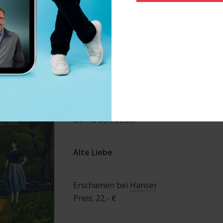
Buchtipp
Elke Heidenreich
Bernd Schroeder
Alte Liebe
Erschienen bei
Hanser
Preis: 22,- €