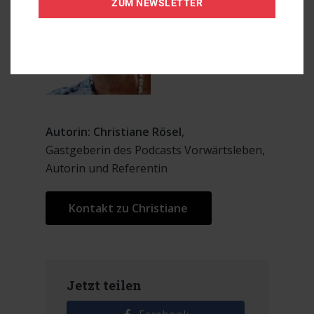
ZUM NEWSLETTER
Autorin: Christiane Rösel
,
Gastgeberin des Podcasts Vorwärtsleben,
Autorin und Referentin
Kontakt zu Christiane
Jetzt teilen