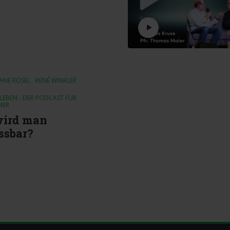
IANE RÖSEL
RENÉ WINKLER
EBEN - DER PODCAST FÜR
MER
wird man
ssbar?