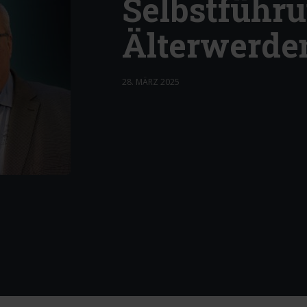
Selbstführ
Älterwerde
28. MÄRZ 2025