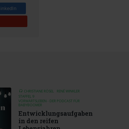
LinkedIn
CHRISTIANE RÖSEL
RENÉ WINKLER
STAFFEL 9
VORWÄRTSLEBEN - DER PODCAST FÜR
BABYBOOMER
Entwicklungsaufgaben
in den reifen
Lebensjahren