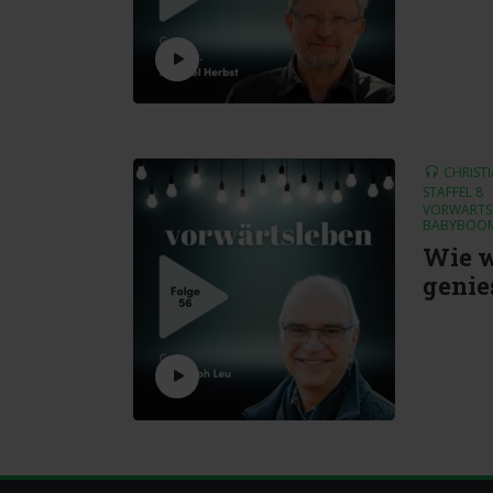
CHRIST
STAFFEL 8
VORWÄRTSL
BABYBOO
Wie 
genie