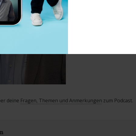
Webseite Ulrich Giesekus
ber deine
Fragen, Themen und Anmerkungen
zum Podcast.
en