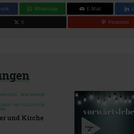
book
WhatsApp
E-Mail
X
Pinterest
ungen
IANE RÖSEL
RENÉ WINKLER
EBEN - DER PODCAST FÜR
MER
r und Kirche