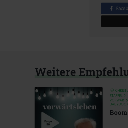
Face
Weitere Empfehl
CHRIST
STAFFEL 9
VORWÄRTSL
BABYBOO
Boome