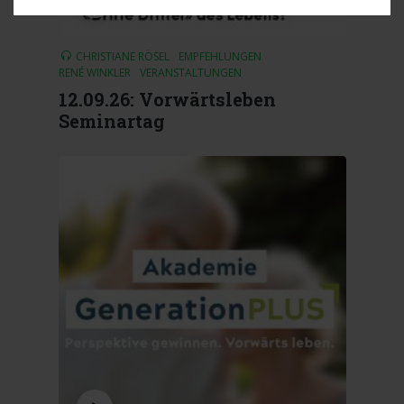
CHRISTIANE RÖSEL
EMPFEHLUNGEN
RENÉ WINKLER
VERANSTALTUNGEN
12.09.26: Vorwärtsleben
Seminartag