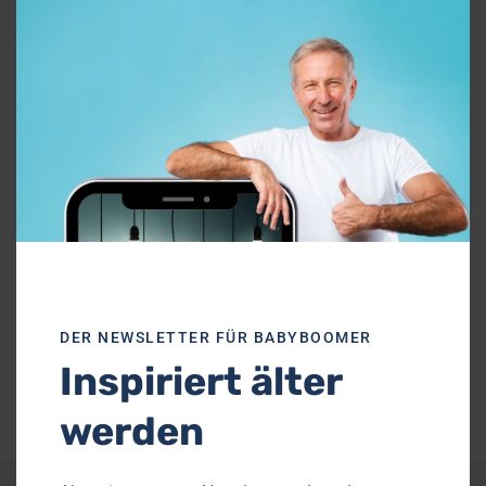
mod
Jetzt teilen
Facebook
WhatsApp
E-Mail
LinkedIn
X
DER NEWSLETTER FÜR BABYBOOMER
Pinterest
Inspiriert älter
werden