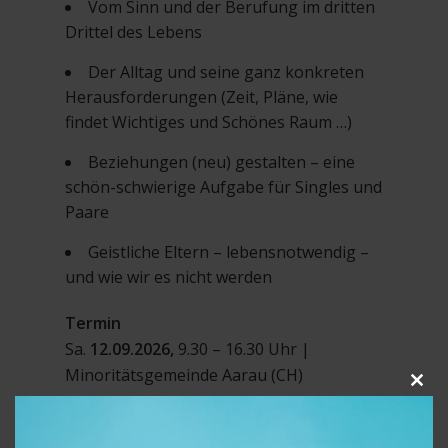
Vom Sinn und der Berufung im dritten
Drittel des Lebens
Der Alltag und seine ganz konkreten
Herausforderungen (Zeit, Pläne, wie
findet Wichtiges und Schönes Raum …)
Beziehungen (neu) gestalten – eine
schön-schwierige Aufgabe für Singles und
Paare
Geistliche Eltern – lebensnotwendig –
und wie wir es nicht werden
Termin
Sa.
12.09.2026,
9.30 – 16.30 Uhr |
Minoritätsgemeinde Aarau (CH)
Clo
this
Anmeldung